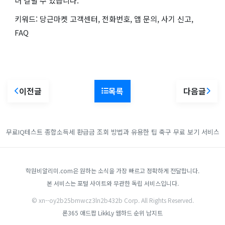
더 걸릴 수 있습니다.
키워드: 당근마켓 고객센터, 전화번호, 앱 문의, 사기 신고,
FAQ
이전글
목록
다음글
무료IQ테스트
종합소득세 환급금 조회 방법과 유용한 팁
축구 무료 보기 서비스
학원비알리미.com은 원하는 소식을 가장 빠르고 정확하게 전달합니다.
본 서비스는 포털 사이트와 무관한 독립 서비스입니다.
© xn--oy2b25bmwcz3ln2b432b Corp. All Rights Reserved.
론365
애드팝
LikkLy
웹하드 순위
남지트