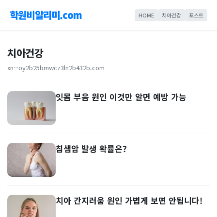
학원비알리미.com
HOME
치아건강
포스트
치아건강
xn--oy2b25bmwcz3ln2b432b.com
잇몸 부음 원인 이것만 알면 예방 가능
침샘암 발생 확률은?
치아 간지러움 원인 가볍게 보면 안됩니다!