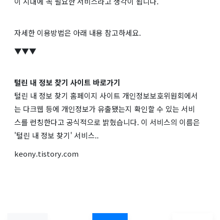
이 시대에 꼭 필요한 서비스라고 생각이 됩니다.
자세한 이용방법은 아래 내용 참고하세요.
▼▼▼
털린 내 정보 찾기 사이트 바로가기
털린 내 정보 찾기 홈페이지 사이트 개인정보보호위원회에서
는 다크웹 등에 개인정보가 유출됐는지 확인할 수 있는 서비
스를 런칭한다고 공식적으로 밝혔습니다. 이 서비스의 이름은
'털린 내 정보 찾기' 서비스..
keony.tistory.com