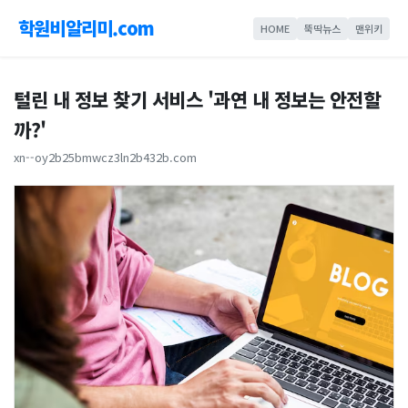
학원비알리미.com
HOME
뚝딱뉴스
맨위키
털린 내 정보 찾기 서비스 '과연 내 정보는 안전할
까?'
xn--oy2b25bmwcz3ln2b432b.com