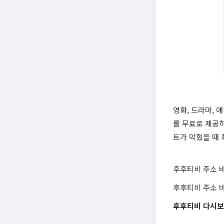
영화, 드라마,
를 무료로 제공
트가 막혔을 때
후후티비 주소 
후후티비 주소 
후후티비 다시보