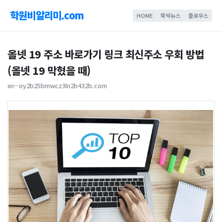
학원비알리미.com
HOME
뚝딱뉴스
플로우스
올넷 19 주소 바로가기 링크 최신주소 우회 방법
(올넷 19 막혔을 때)
xn--oy2b25bmwcz3ln2b432b.com