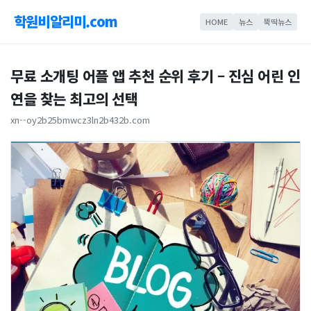
학원비알리미.com
HOME
뉴스
뚝딱뉴스
무료 소개팅 어플 앱 추천 순위 후기 – 진심 어린 인
연을 찾는 최고의 선택
xn--oy2b25bmwcz3ln2b432b.com