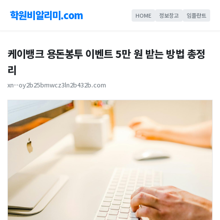
학원비알리미.com
HOME
정보창고
임플란트
케이뱅크 용돈봉투 이벤트 5만 원 받는 방법 총정
리
xn--oy2b25bmwcz3ln2b432b.com