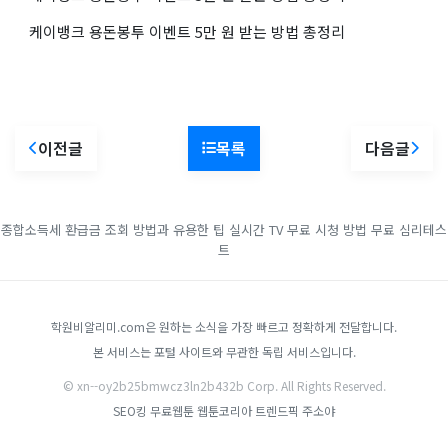
케이뱅크 용돈봉투 이벤트 5만 원 받는 방법 총정리
이전글
목록
다음글
종합소득세 환급금 조회 방법과 유용한 팁
실시간 TV 무료 시청 방법
무료 심리테스
트
학원비알리미.com은 원하는 소식을 가장 빠르고 정확하게 전달합니다.
본 서비스는 포털 사이트와 무관한 독립 서비스입니다.
© xn--oy2b25bmwcz3ln2b432b Corp. All Rights Reserved.
SEO킹
무료웹툰
웹툰코리아
트렌드픽
주소야