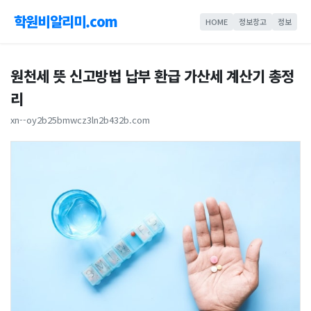
학원비알리미.com
HOME
정보창고
정보
원천세 뜻 신고방법 납부 환급 가산세 계산기 총정
리
xn--oy2b25bmwcz3ln2b432b.com