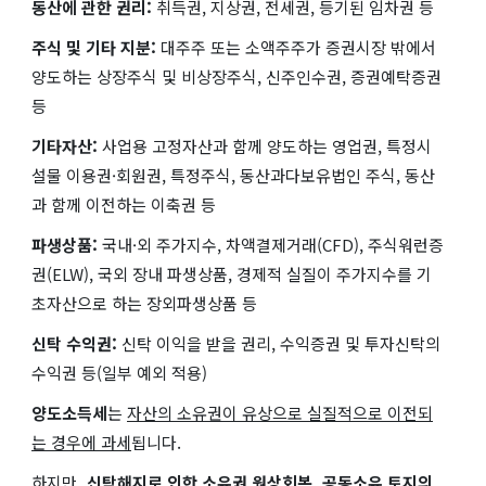
동산에 관한 권리:
취득권, 지상권, 전세권, 등기된 임차권 등
주식 및 기타 지분:
대주주 또는 소액주주가 증권시장 밖에서
양도하는 상장주식 및 비상장주식, 신주인수권, 증권예탁증권
등
기타자산:
사업용 고정자산과 함께 양도하는 영업권, 특정시
설물 이용권·회원권, 특정주식, 동산과다보유법인 주식, 동산
과 함께 이전하는 이축권 등
파생상품:
국내·외 주가지수, 차액결제거래(CFD), 주식워런증
권(ELW), 국외 장내 파생상품, 경제적 실질이 주가지수를 기
초자산으로 하는 장외파생상품 등
신탁 수익권:
신탁 이익을 받을 권리, 수익증권 및 투자신탁의
수익권 등(일부 예외 적용)
양도소득세
는
자산의 소유권이 유상으로 실질적으로 이전되
는 경우에 과세
됩니다.
하지만
, 신탁해지로 인한 소유권 원상회복, 공동소유 토지의