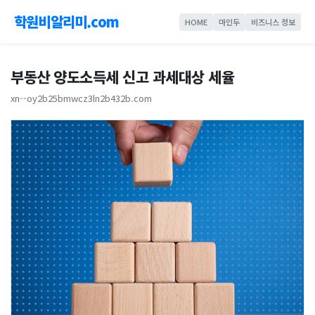
학원비알리미.com
HOME
마인두
비즈니스 정보
부동산 양도소득세 신고 과세대상 세율
xn--oy2b25bmwcz3ln2b432b.com