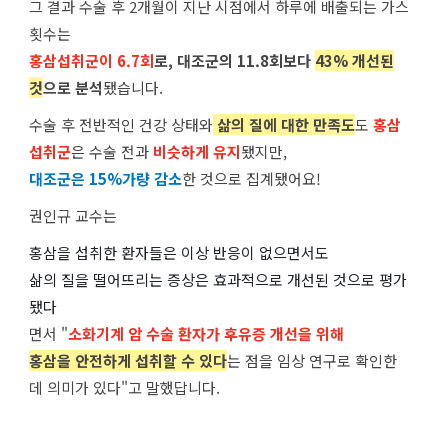
그 결과 수술 후 2개월이 지난 시점에서 하루에 배출되는 가스
횟수는
홍삼섭취군이 6.7회
로, 대조군의 11.8회보다
43% 개선된
것
으로 분석
됐습니다.
수술 후 전반적인 건강 상태와
삶의 질에 대한 만족도
도
홍삼
섭취군
은 수술 전과
비슷하게 유지
됐지만,
대조군은 15%가량 감소
한 것으로 집계됐어요!
권인규 교수는
홍삼을 섭취한 환자들은 이상 반응이 없으면서도
삶의 질을 떨어뜨리는 증상은 효과적으로 개선된 것으로 평가
됐다
면서 "
소화기계 암 수술 환자가 후유증 개선을 위해
홍삼을 안전하게 섭취할 수 있다
는 점을 임상 연구로 확인한
데 의미가 있다"고 말했답니다.