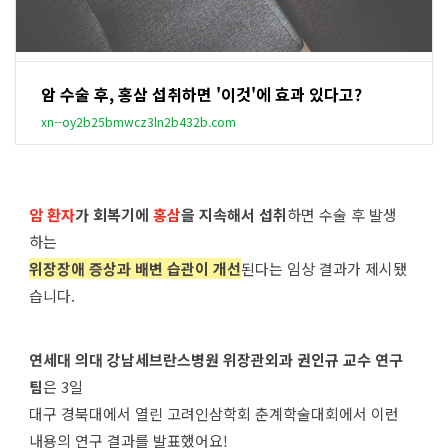
암 수술 후, 홍삼 섭취하면 '이것'에 효과 있다고?
xn--oy2b25bmwcz3ln2b432b.com
암 환자
가 회복기에
홍삼
을 지속해서 섭취
하면 수술 후 발생
하는
위장장애 증상과 배변 습관이 개선
된다는 임상 결과가 제시됐
습니다.
연세대 의대 강남세브란스병원 위장관외과 권인규 교수 연구
팀
은 3일
대구 경북대에서 열린 고려인삼학회 춘계학술대회에서 이런
내용의 연구 결과를 발표했어요!