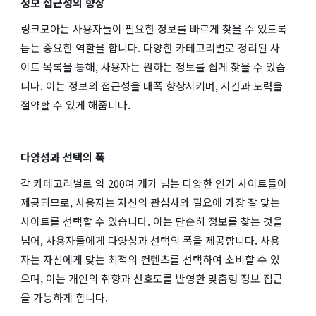
정보 접근성의 향상
링크모아는 사용자들이 필요한 정보를 빠르게 찾을 수 있도록
돕는 중요한 역할을 합니다. 다양한 카테고리별로 정리된 사
이트 목록을 통해, 사용자는 원하는 정보를 쉽게 찾을 수 있습
니다. 이는 정보의 접근성을 대폭 향상시키며, 시간과 노력을
절약할 수 있게 해줍니다.
다양성과 선택의 폭
각 카테고리별로 약 200여 개가 넘는 다양한 인기 사이트들이
제공되므로, 사용자는 자신의 관심사와 필요에 가장 잘 맞는
사이트를 선택할 수 있습니다. 이는 단순히 정보를 찾는 것을
넘어, 사용자들에게 다양성과 선택의 폭을 제공합니다. 사용
자는 자신에게 맞는 최적의 컨텐츠를 선택하여 소비할 수 있
으며, 이는 개인의 취향과 선호도를 반영한 맞춤형 정보 접근
을 가능하게 합니다.