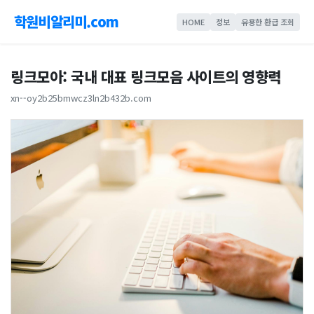
학원비알리미.com
HOME
정보
유용한 환급 조회
링크모아: 국내 대표 링크모음 사이트의 영향력
xn--oy2b25bmwcz3ln2b432b.com