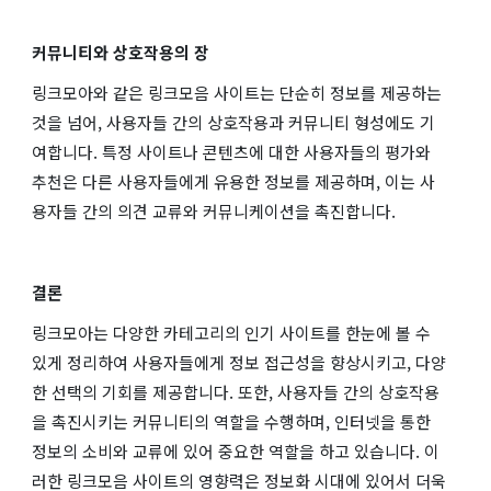
커뮤니티와 상호작용의 장
링크모아와 같은 링크모음 사이트는 단순히 정보를 제공하는
것을 넘어, 사용자들 간의 상호작용과 커뮤니티 형성에도 기
여합니다. 특정 사이트나 콘텐츠에 대한 사용자들의 평가와
추천은 다른 사용자들에게 유용한 정보를 제공하며, 이는 사
용자들 간의 의견 교류와 커뮤니케이션을 촉진합니다.
결론
링크모아는 다양한 카테고리의 인기 사이트를 한눈에 볼 수
있게 정리하여 사용자들에게 정보 접근성을 향상시키고, 다양
한 선택의 기회를 제공합니다. 또한, 사용자들 간의 상호작용
을 촉진시키는 커뮤니티의 역할을 수행하며, 인터넷을 통한
정보의 소비와 교류에 있어 중요한 역할을 하고 있습니다. 이
러한 링크모음 사이트의 영향력은 정보화 시대에 있어서 더욱