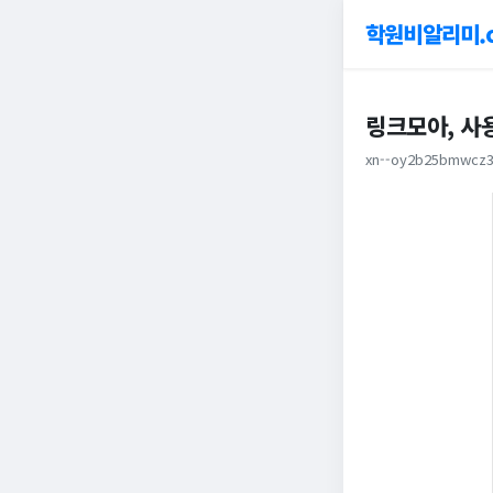
학원비알리미.
링크모아, 사
xn--oy2b25bmwcz3