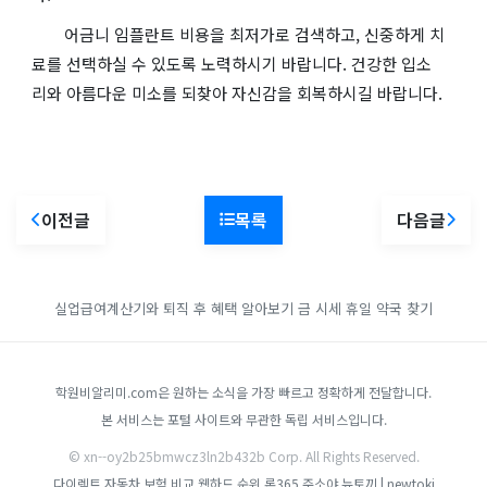
어금니 임플란트 비용을 최저가로 검색하고, 신중하게 치
료를 선택하실 수 있도록 노력하시기 바랍니다. 건강한 입소
리와 아름다운 미소를 되찾아 자신감을 회복하시길 바랍니다.
이전글
목록
다음글
실업급여계산기와 퇴직 후 혜택 알아보기
금 시세
휴일 약국 찾기
학원비알리미.com은 원하는 소식을 가장 빠르고 정확하게 전달합니다.
본 서비스는 포털 사이트와 무관한 독립 서비스입니다.
© xn--oy2b25bmwcz3ln2b432b Corp. All Rights Reserved.
다이렉트 자동차 보험 비교
웹하드 순위
론365
주소야
뉴토끼 | newtoki