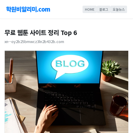
학원비알리미.com
HOME
블로그
오늘뉴스
무료 웹툰 사이트 정리 Top 6
xn--oy2b25bmwcz3ln2b432b.com