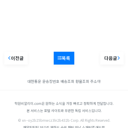
이전글
목록
다음글
대한통운 운송장번호 배송조회
환율조회
주소야
학원비알리미.com은 원하는 소식을 가장 빠르고 정확하게 전달합니다.
본 서비스는 포털 사이트와 무관한 독립 서비스입니다.
© xn--oy2b25bmwcz3ln2b432b Corp. All Rights Reserved.
깨알팁팁팁
SEO킹
웹하드 순위
채팅 만남 소개팅앱
애드팝