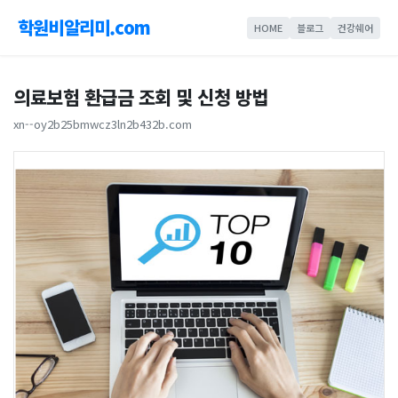
학원비알리미.com
HOME
블로그
건강쉐어
의료보험 환급금 조회 및 신청 방법
xn--oy2b25bmwcz3ln2b432b.com