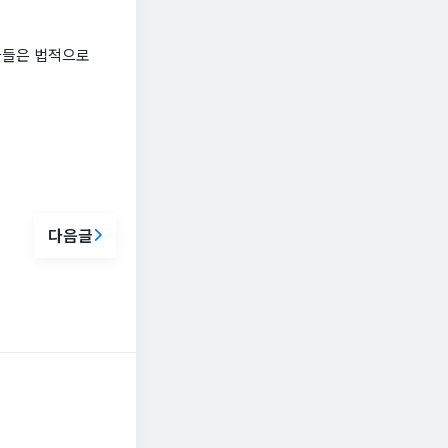
자들은 법적으로
다음글