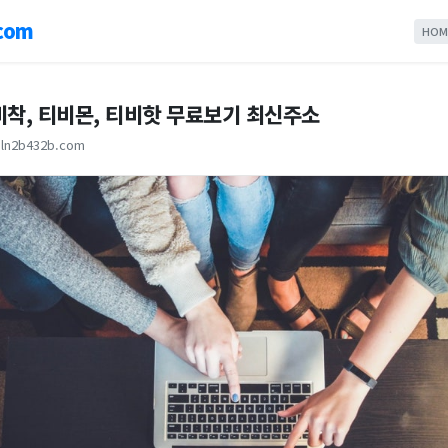
com
HOM
비착, 티비몬, 티비핫 무료보기 최신주소
ln2b432b.com