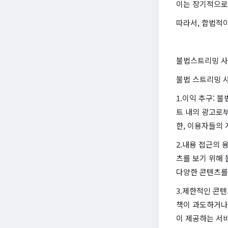
이는 장기적으로
따라서, 합법적
불법스트리밍 사
불법 스트리밍 
1.이익 추구: 
트 내의 광고로
한, 이용자들의
2.내용 접근의
츠를 보기 위해
다양한 콘텐츠를
3.제한적인 콘
책이 과도하거나
이 제공하는 서