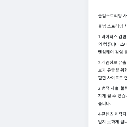
불법스트리밍 사
불법 스트리밍 
1.바이러스 감
의 컴퓨터나 스마
랜섬웨어 감염 등
2.개인정보 유출
보가 유출될 위험
험한 사이트로 
3.법적 처벌: 
지게 될 수 있습
습니다.
4.콘텐츠 제작자
얻지 못하게 됩니