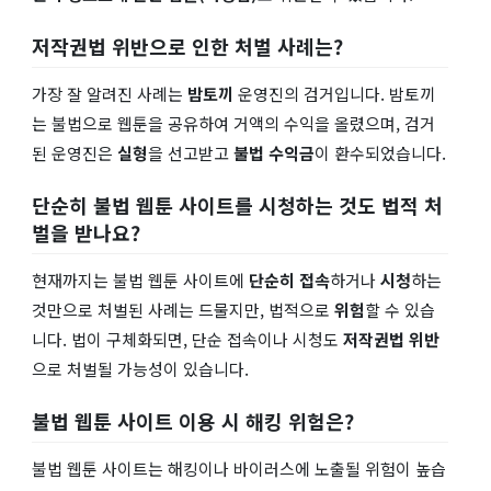
저작권법 위반으로 인한 처벌 사례는?
가장 잘 알려진 사례는
밤토끼
운영진의 검거입니다. 밤토끼
는 불법으로 웹툰을 공유하여 거액의 수익을 올렸으며, 검거
된 운영진은
실형
을 선고받고
불법 수익금
이 환수되었습니다.
단순히 불법 웹툰 사이트를 시청하는 것도 법적 처
벌을 받나요?
현재까지는 불법 웹툰 사이트에
단순히 접속
하거나
시청
하는
것만으로 처벌된 사례는 드물지만, 법적으로
위험
할 수 있습
니다. 법이 구체화되면, 단순 접속이나 시청도
저작권법 위반
으로 처벌될 가능성이 있습니다.
불법 웹툰 사이트 이용 시 해킹 위험은?
불법 웹툰 사이트는 해킹이나 바이러스에 노출될 위험이 높습