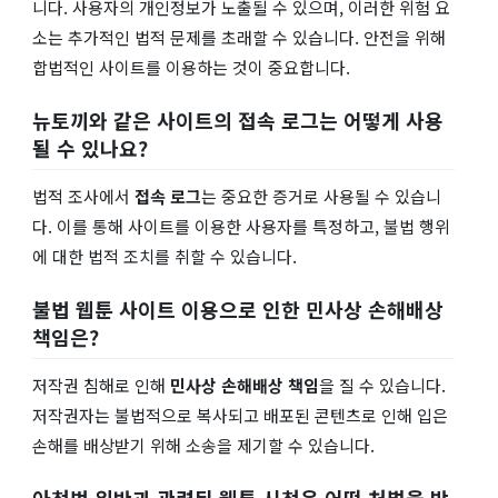
니다. 사용자의 개인정보가 노출될 수 있으며, 이러한 위험 요
소는 추가적인 법적 문제를 초래할 수 있습니다. 안전을 위해
합법적인 사이트를 이용하는 것이 중요합니다.
뉴토끼와 같은 사이트의 접속 로그는 어떻게 사용
될 수 있나요?
법적 조사에서
접속 로그
는 중요한 증거로 사용될 수 있습니
다. 이를 통해 사이트를 이용한 사용자를 특정하고, 불법 행위
에 대한 법적 조치를 취할 수 있습니다.
불법 웹툰 사이트 이용으로 인한 민사상 손해배상
책임은?
저작권 침해로 인해
민사상 손해배상 책임
을 질 수 있습니다.
저작권자는 불법적으로 복사되고 배포된 콘텐츠로 인해 입은
손해를 배상받기 위해 소송을 제기할 수 있습니다.