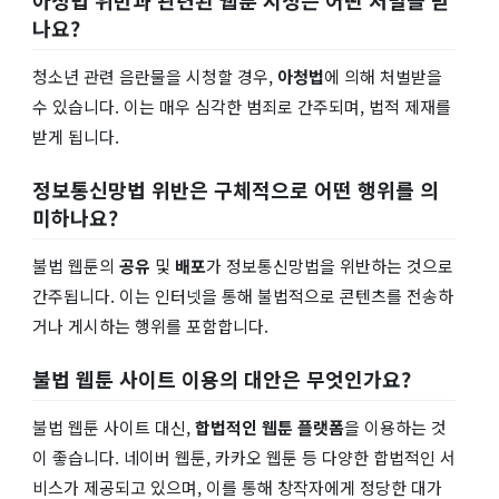
아청법 위반과 관련된 웹툰 시청은 어떤 처벌을 받
나요?
청소년 관련 음란물을 시청할 경우,
아청법
에 의해 처벌받을
수 있습니다. 이는 매우 심각한 범죄로 간주되며, 법적 제재를
받게 됩니다.
정보통신망법 위반은 구체적으로 어떤 행위를 의
미하나요?
불법 웹툰의
공유
및
배포
가 정보통신망법을 위반하는 것으로
간주됩니다. 이는 인터넷을 통해 불법적으로 콘텐츠를 전송하
거나 게시하는 행위를 포함합니다.
불법 웹툰 사이트 이용의 대안은 무엇인가요?
불법 웹툰 사이트 대신,
합법적인 웹툰 플랫폼
을 이용하는 것
이 좋습니다. 네이버 웹툰, 카카오 웹툰 등 다양한 합법적인 서
비스가 제공되고 있으며, 이를 통해 창작자에게 정당한 대가