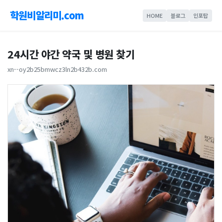
학원비알리미.com
HOME
블로그
인포탑
24시간 야간 약국 및 병원 찾기
xn--oy2b25bmwcz3ln2b432b.com