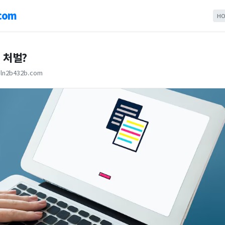
com
HO
 처벌?
ln2b432b.com