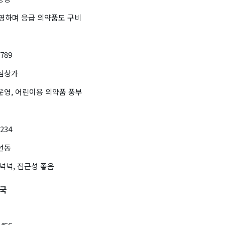
운영하며 응급 의약품도 구비
6789
중심상가
운영, 어린이용 의약품 풍부
1234
선동
 넉넉, 접근성 좋음
약국