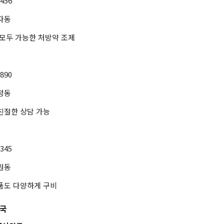
3456
자동
 모두 가능한 처방약 조제
7890
정동
친절한 상담 가능
2345
원동
약품도 다양하게 구비
약국