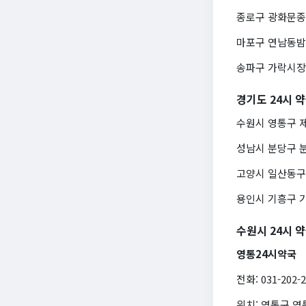
종로구 광화문종로약
마포구 연남동밤샘약
송파구 가락시장24
경기도 24시 
수원시 영통구 제일
성남시 분당구 분당2
고양시 일산동구 백
용인시 기흥구 기흥
수원시 24시 
영통24시약국
전화: 031-202-
위치: 영통구 영