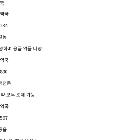
약국
간약국
1234
갈동
운영하며 응급 약품 다양
앙약국
7890
풍덕천동
 약 모두 조제 가능
간약국
4567
동읍