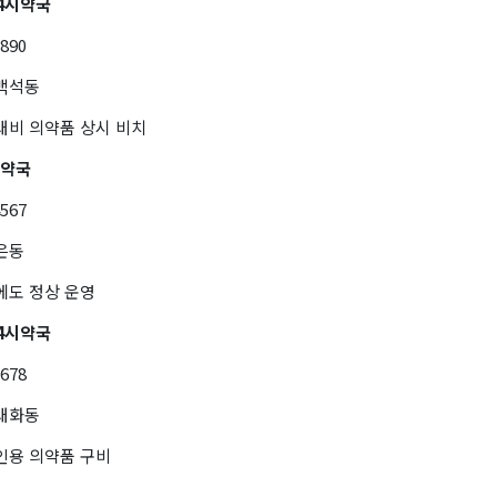
4시약국
7890
 백석동
대비 의약품 상시 비치
간약국
4567
은동
에도 정상 운영
4시약국
5678
 대화동
인용 의약품 구비