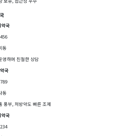
장 보유, 접근성 우수
약국
시약국
3456
미동
 운영하며 친절한 상담
간약국
6789
사동
품 풍부, 처방약도 빠른 조제
시약국
1234