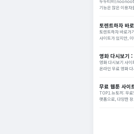
​누누티비(noonoo
기능은 많은 이용자들
글 크롬캐스트와 같은
법...
토렌트하자 바로
토렌트하자 바로가기
사이트가 있지만, 
그 중 일부입니다.
가 깔끔하고 자료...
영화 다시보기 :
영화 다시보기 사이트
온라인 무료 영화 
든 쉽게 접근할 수 
8...
무료 웹툰 사이트
TOP1.뉴토끼: 무
랫폼으로, 다양한 장
로 유명하며, 그 특
드...