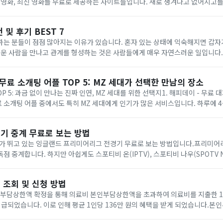
 영화, 최신 영화를 무료로 제공하는 사이트들입니다. 새로 생겨나고 없어지고
이트는 불법이다.'라고 알려주지만 이것이 더 홍보가 되는 느낌이 쎄네요. 신고로
 및 후기 BEST 7
하는 분들이 점점 많아지는 이유가 있습니다. 혼자 있는 상태에 익숙해지면 갑자
로운 사람을 만나고 관계를 형성하는 것은 사람들에게 매우 자연스러운 일입니다.
 합니다. 만나게 될 사람이 잘 맞을지 안 맞을지는 알 수 없으니까요.이런 외
 무료 소개팅 어플 TOP 5: MZ 세대가 선택한 만남의 장소
P 5: 과금 없이 만나는 진짜 인연, MZ 세대를 위한 선택지1. 해피데이 - 무료
소개팅 어플 중에서도 특히 MZ 세대에게 인기가 많은 서비스입니다. 하루에 4
며, 사진 평가 시스템을 통해 사용자의 등급이 결정되어 비슷한 등급의 사람들과 소
기 중계 무료로 보는 방법
수가 뛰고 있는 잉글랜드 프리미어리그 전경기 무료로 보는 방법입니다.프리미
점 중계합니다. 하지만 아쉽게도 스포티비 온(IPTV), 스포티비 나우(SPOTV N
.스포티비 온은 월 9,800원 부터 시작하며, 스포티비 나우는 월 9,900원부
 조회 및 신청 방법
인부담상한액 확정을 통해 의료비 본인부담상한액을 초과하여 의료비를 지출한 17
이 지급되었습니다. 이로 인해 평균 1인당 136만 원의 혜택을 받게 되었습니다.
 부담을 줄이기 위해, 가입자가 부담한 연간(1.1.~12.31.) 건강보험 본인일부