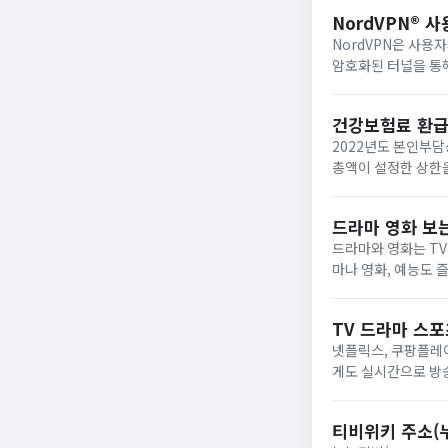
NordVPN® 
NordVPN은 사용
암호화된 터널을 통해
이번 글에서는 Nord
건강보험료 환급
2022년도 본인부담
총액이 설정한 상한을
한액 초과금의 지급 
급합니다. 2...
드라마 영화 보
드라마와 영화는 TV
마나 영화, 예능도 
광고형 베이식 월 5,5
TV 드라마 스포
넷플릭스, 쿠팡플레이
게도 실시간으로 방송
볼 수 있습니다. 실
티비위키 주소(