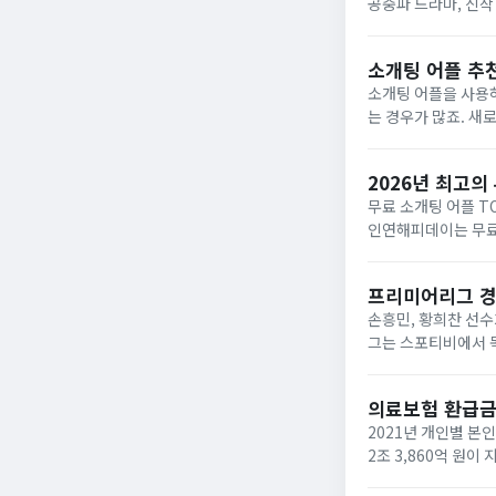
공중파 드라마, 신작
나 뉴스에서 '이 사
법...
소개팅 어플 추천
소개팅 어플을 사용
는 경우가 많죠. 새
의 긴장감도 동반되곤
운 관계를...
2026년 최고의
무료 소개팅 어플 TO
인연해피데이는 무료 
로 소개받을 수 있으
프리미어리그 경
손흥민, 황희찬 선
그는 스포티비에서 독
비스하기에 유료입니다
비...
의료보험 환급금
2021년 개인별 본
2조 3,860억 원
한 의료비로 인한 가계