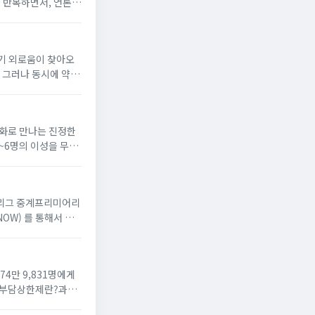
를 반복하면서, 언론이
 인하여 사이트가 불
기 외로움이 찾아오
 그러나 동시에 약간
로움을 해결하거나 새로
 대화로 만나는 진정한
~6명의 이성을 무료
개됩니다. 대...
어리그 중계프리미어리
OW) 를 통해서 서
터 시작합니다. 스포티
4만 9,831명에게
본인부담상한제란?과도
부담금 총액이...