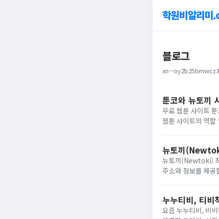
학원비알리미.
블로그
xn--oy2b25bmwcz3
툰코와 뉴토끼 시
무료 웹툰 사이트 툰코와
웹툰 사이트의 역할 웹툰은 현대인의 일상에서 큰 인기를 누리고 있으며, 특히 무료 웹툰 사이트는 부담 없이 다양한 콘텐
츠를 즐길 수 있는...
뉴토끼(Newtok
뉴토끼(Newtoki) 최신 웹사이트 정보 2026 여러
주소와 정보를 제공합니
능...
누누티비, 티비
요즘 누누티비, 비비