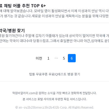
료 채팅 어플 추천 TOP 6+
에 대해 알아보겠습니다. 모바일 앱이 활성화되면서 이제 이성과의 만남 역시 
회가 생기는 것 같습니다.새로운 이성과의 만남을 계획하시는 분들을 위해 다양한
남 및 무료 채팅 어플 추천 TOP 5+1. 연하다 소개팅매일 102명 인연을 소개
약국/병원 찾기
국/병원 찾기야간이나 주말에 갑자기 아플때가 있는데 상비약이 떨어지면 약국에 
 안여는 약국이 대다수라 당황스럽죠.그래서 휴일뿐만 아니라 야간,심야에도 운
다대한 약사회에서 직접 운영하는 홈페이지로 전국에 있는 약국 운영 정보를 간
이전
1
…
5
6
탑툰 무료쿠폰
무료IQ테스트
병원 찾기
학원비알리미.com은 원하는 소식을 가장 빠르고 정확하게 전달합니다.
본 서비스는 포털 사이트와 무관한 독립 서비스입니다.
© xn--oy2b25bmwcz3ln2b432b Corp. All Rights Reserved.