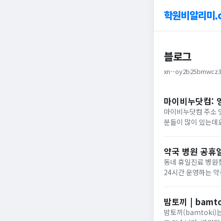
학원비알리미.
블로그
xn--oy2b25bmwcz3
마이비누닷컴: 
마이비누닷컴 주소 및
분들이 많이 있는데요
누티비가 폐쇄되면서
영화, 한국...
약국 병원 공휴
동네 휴일진료 병원
24시간 운영하는 
정보를 검색으로 찾
명절을 대비해서도..
밤토끼 | bamt
밤토끼(bamtoki