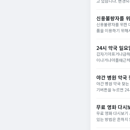
고 있습니다. 변경되
랍니다.밤토끼 대체 
하나가...
신용불량자를 위
신용불량자를 위한 
품을 이용하기 위해
법에 대해서 자세히
대출 상품입니다.&n.
24시 약국 일요
갑자기아프거나급하
이나거나아플때근처
정보에대해알아보겠
약국바로가기휴일지킴
야간 병원 약국 
야간 병원 약국 찾는
기버튼을 누르면 24
린이 병원을 찾을수 
신...
무료 영화 다시보
무료 영화 다시보기 
있는 방법은 흔하지 
서 편안하게 볼 수 