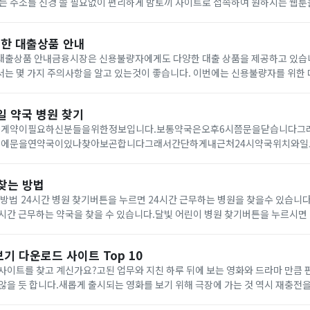
는 주소를 신경 쓸 필요없이 편리하게 밤토끼 사이트로 접속하여 원하시는 웹툰
사이트 바로가기밤토끼밤토끼는 영어로 bamtoki이며 웹툰 전문 사이트 입니다
한 대출상품 안내
대출상품 안내금융시장은 신용불량자에게도 다양한 대출 상품을 제공하고 있습니
서는 몇 가지 주의사항을 알고 있는것이 좋습니다. 이번에는 신용불량자를 위한 
 알아보겠습니다● 신용불량자 대출 상품 종류1. 전환대출: 고금리 대출을 저금
..
일 약국 병원 찾기
게약이필요하신분들을위한정보입니다.보통약국은오후6시쯤문을닫습니다그
에문을연약국이있나찾아보곤합니다그래서간단하게내근처24시약국위치와일
습니다. 빠른내근처24시약국위치를원하시는분들을위해아래에바로가기를남겨
이약국&nb...
찾는 방법
 방법 24시간 병원 찾기버튼을 누르면 24시간 근무하는 병원을 찾을수 있습니
시간 근무하는 약국을 찾을 수 있습니다.달빛 어린이 병원 찾기버튼을 누르시면 
있습니다.야간 병원 약국 찾는 방법야간에 갑자기 아파서 응급실에 방문하고, 
기 다운로드 사이트 Top 10
사이트를 찾고 계신가요?고된 업무와 지친 하루 뒤에 보는 영화와 드라마 만큼 
않을 듯 합니다.새롭게 출시되는 영화를 보기 위해 극장에 가는 것 역시 재충전
있다는 장점 때문이겠죠.그렇다면 이런 무료 영화 다시 보기 사이트에는 어떤 것