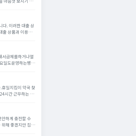
을 마음껏 보시기 바
. 가장 큰 장점 중의
다. 이러한 대출 상
대출 상품과 이용방
리대출로 바꾸는 전환
래서급체를하거나열
요일도운영하는병원
놓겠습니다. 24시
다.휴일지킴이 약국 찾
24시간 근무하는 어
근처 병원을 방문하
편안하게 충전할 수
을 위해 좋겠지만 집에
들이 있을까요? 많은