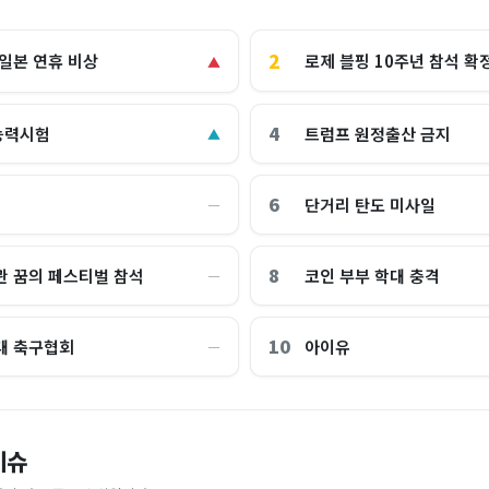
2
로제 블핑 10주년 참석 확
 일본 연휴 비상
▲
4
능력시험
트럼프 원정출산 금지
▲
6
단거리 탄도 미사일
―
8
관 꿈의 페스티벌 참석
코인 부부 학대 충격
―
10
대 축구협회
아이유
―
교 통합 발언에…“서울대 법대·충
"한국 때문에 망했네" 급등해도 아
이슈
'미녀 동반' 40만원 래프팅의 실체
스피 따라 출렁이는 日증시