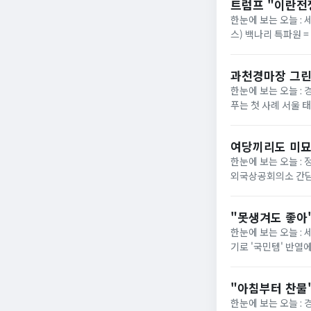
트럼프 "이란전
한눈에 보는 오늘 : 
스) 백나리 특파원 
은 이날 백악관 행정
과천경마장 그린
한눈에 보는 오늘 : 
푸는 첫 사례 서울 
정부가 경기 과천 경마장
여당끼리도 미묘
한눈에 보는 오늘 :
외국상공회의소 간담
법의 핵심 쟁점으로 부
"못생겨도 좋아"
한눈에 보는 오늘 :
기로 '국민템' 반열
넓은 발볼과 부드러운
"아침부터 찬물"
한눈에 보는 오늘 :