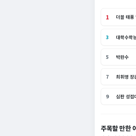
1
더블 태풍
3
대학수학
5
박완수
7
최휘영 장
9
심판 성접
이 대통령 사관학
주목할 만한 
암고도 없애나”