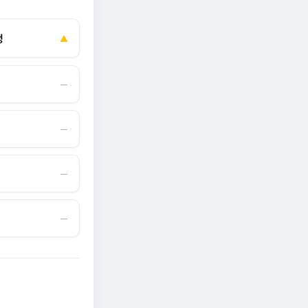
정
▲
―
―
―
―
무도 안 산다…코
“내 주식 진짜 상폐돼?” 마지막 경고장 ‘68건’ 무더
, 은밀하게…[중국
“앗, 뜨거워” 땡볕에 달궈진 ‘사직 불가마’ 관중석 무
기 속출…주주들도 조마조마 [투자360]