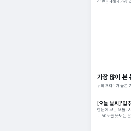
총리 영상에 "대체
각 언론사에서 가장 
채널A
MBC
가장 많이 본
누적 조회수가 높은 
[오늘 날씨]'입
한눈에 보는 오늘 :
로 50도를 웃도는 
40도에 육박할 전망이