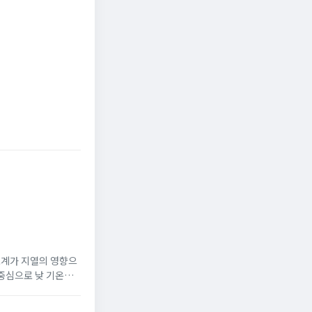
려 70도
헤럴드경제
부산일보
온도계가 지열의 영향으
 중심으로 낮 기온이