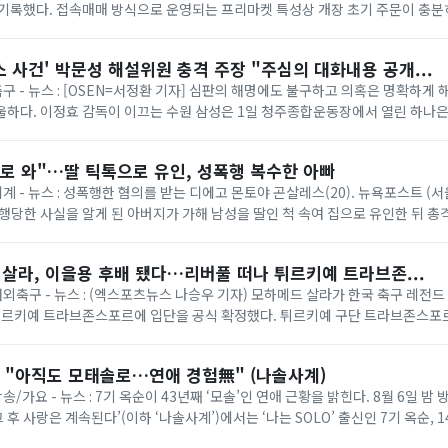
기록했다. 접속매매 방식으로 운영되는 프리마켓 특성상 개장 초기 주문이 충분
 크게 움직일 수 있어 제도 보...
 사건' 박문성 해설위원 충격 주장 "주심의 대화내용 공개...
축구 - 뉴스 : [OSEN=서정환 기자] 심판의 해명에도 불구하고 의혹은 명확하게 
하다. 이정효 감독이 이끄는 수원 삼성은 1일 청주종합운동장에서 열린 하나은행 
 루이 퀸타 감독의 충북청...
로 와"…딸 틱톡으로 유인, 성폭행 복수한 아빠
세계 - 뉴스 : 성폭행한 혐의를 받는 디에고 몬토야 곤살레스(20). 뉴욕포스트 (
성폭행당한 사실을 알게 된 아버지가 가해 남성을 딸인 척 속여 집으로 유인한 뒤 총
스트 등 외신에 ...
 살라, 이을용 후배 됐다…리버풀 떠나 튀르키예 트라브존...
 해외축구 - 뉴스 : (엑스포츠뉴스 나승우 기자) 모하메드 살라가 한국 축구 레전
 튀르키예 트라브존스포르에 입단을 공식 확정했다. 튀르키예 구단 트라브존스포르
 통해 "프로축구 선수 모하메드 살라...
옥순 "아직도 모태솔로…연애 경험無" (나솔사계)
송/가요 - 뉴스 : 7기 옥순이 43년째 ‘모솔’인 연애 근황을 밝힌다. 8월 6일 밤 
, 그 후 사랑은 계속된다’(이하 ‘나솔사계’)에서는 ‘나는 SOLO’ 출신인 7기 옥순, 1