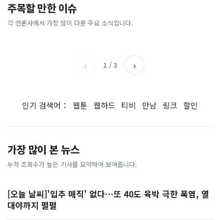
이 대통령 사관학교 통합 발언
"한국 때문에 망했네" 급등해
주목할 만한 이슈
총리 영상에 "대체 뭐냐" 발
'미녀 동반' 40만원 래프팅의
에…“서울대 법대·충암고도
도 아무도 안 산다…코스피 따
칵‥日 배우도 "미친 짓"
실체, 은밀하게…[중국나라]
없애나”
라 출렁이는 日증시
각 언론사에서 가장 많이 다룬 주요 소식입니다.
채널A
아시아경제
MBC
이데일리
‹
›
1
/
3
인기 검색어：
웹툰
웹하드
티비
만남
링크
할인
가장 많이 본 뉴스
누적 조회수가 높은 기사를 요약하여 보여줍니다.
[오늘 날씨]'입추 매직' 없다…또 40도 육박 극한 폭염, 열
대야까지 펄펄