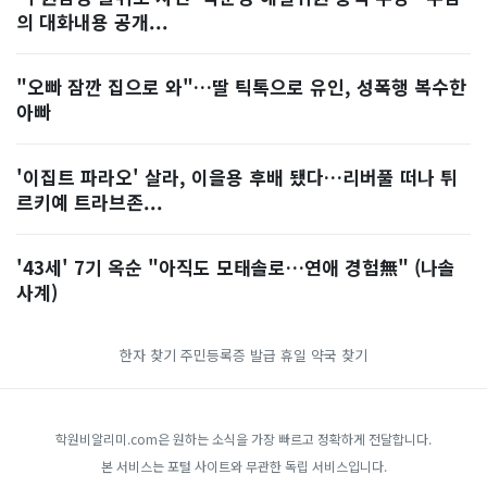
의 대화내용 공개...
"오빠 잠깐 집으로 와"…딸 틱톡으로 유인, 성폭행 복수한
아빠
'이집트 파라오' 살라, 이을용 후배 됐다…리버풀 떠나 튀
르키예 트라브존...
'43세' 7기 옥순 "아직도 모태솔로…연애 경험無" (나솔
사계)
한자 찾기
주민등록증 발급
휴일 약국 찾기
학원비알리미.com은 원하는 소식을 가장 빠르고 정확하게 전달합니다.
본 서비스는 포털 사이트와 무관한 독립 서비스입니다.