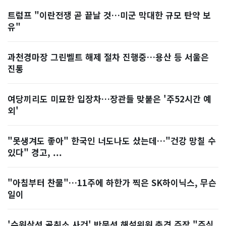
트럼프 "이란전쟁 곧 끝날 것…미군 막대한 규모 탄약 보
유"
과천경마장 그린벨트 해제 절차 진행중…용산 등 서울은
진통
여당끼리도 미묘한 입장차…장관들 맞붙은 '주52시간 예
외'
"못생겨도 좋아" 한국인 너도나도 샀는데…"건강 망칠 수
있다" 경고, ...
"아침부터 찬물"…11주에 하한가 찍은 SK하이닉스, 무슨
일이
'수원삼성 골취소 사건' 박문성 해설위원 충격 주장 "주심