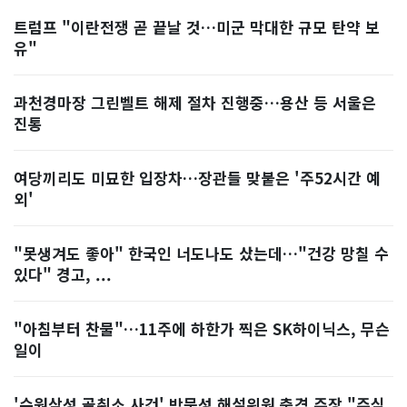
트럼프 "이란전쟁 곧 끝날 것…미군 막대한 규모 탄약 보
유"
과천경마장 그린벨트 해제 절차 진행중…용산 등 서울은
진통
여당끼리도 미묘한 입장차…장관들 맞붙은 '주52시간 예
외'
"못생겨도 좋아" 한국인 너도나도 샀는데…"건강 망칠 수
있다" 경고, ...
"아침부터 찬물"…11주에 하한가 찍은 SK하이닉스, 무슨
일이
'수원삼성 골취소 사건' 박문성 해설위원 충격 주장 "주심