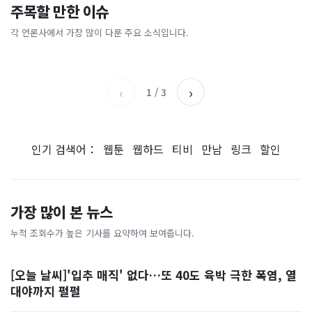
이 대통령 사관학교 통합 발언
"한국 때문에 망했네" 급등해
주목할 만한 이슈
총리 영상에 "대체 뭐냐" 발
'미녀 동반' 40만원 래프팅의
에…“서울대 법대·충암고도
도 아무도 안 산다…코스피 따
칵‥日 배우도 "미친 짓"
실체, 은밀하게…[중국나라]
없애나”
라 출렁이는 日증시
각 언론사에서 가장 많이 다룬 주요 소식입니다.
채널A
아시아경제
MBC
이데일리
‹
›
1
/
3
인기 검색어：
웹툰
웹하드
티비
만남
링크
할인
가장 많이 본 뉴스
누적 조회수가 높은 기사를 요약하여 보여줍니다.
[오늘 날씨]'입추 매직' 없다…또 40도 육박 극한 폭염, 열
대야까지 펄펄