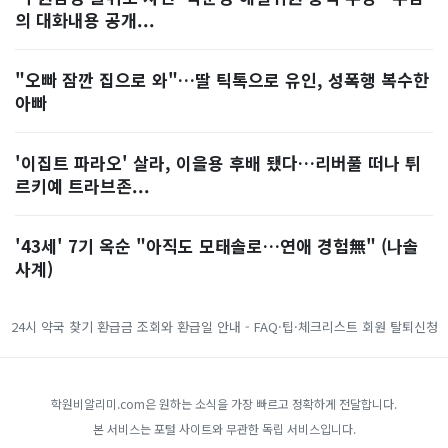
의 대화내용 공개...
"오빠 잠깐 집으로 와"…딸 틱톡으로 유인, 성폭행 복수한
아빠
'이집트 파라오' 살라, 이을용 후배 됐다…리버풀 떠나 튀
르키예 트라브존...
'43세' 7기 옥순 "아직도 모태솔로…연애 경험無" (나솔
사계)
24시 약국 찾기
환급금 조회와 환급일 안내 - FAQ·팁·체크리스트
회원 탈퇴신청
학원비알리미.com은 원하는 소식을 가장 빠르고 정확하게 전달합니다.
본 서비스는 포털 사이트와 무관한 독립 서비스입니다.