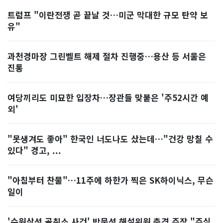
트럼프 "이란전쟁 곧 끝날 것…미군 막대한 규모 탄약 보
유"
과천경마장 그린벨트 해제 절차 진행중…용산 등 서울은
진통
여당끼리도 미묘한 입장차…장관들 맞붙은 '주52시간 예
외'
"못생겨도 좋아" 한국인 너도나도 샀는데…"건강 망칠 수
있다" 경고, ...
"아침부터 찬물"…11주에 하한가 찍은 SK하이닉스, 무슨
일이
'수원삼성 골취소 사건' 박문성 해설위원 충격 주장 "주심