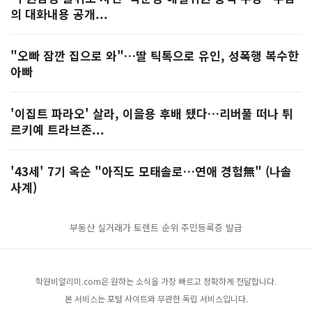
의 대화내용 공개...
"오빠 잠깐 집으로 와"…딸 틱톡으로 유인, 성폭행 복수한
아빠
'이집트 파라오' 살라, 이을용 후배 됐다…리버풀 떠나 튀
르키예 트라브존...
'43세' 7기 옥순 "아직도 모태솔로…연애 경험無" (나솔
사계)
부동산 실거래가
토렌트 순위
주민등록증 발급
학원비알리미.com은 원하는 소식을 가장 빠르고 정확하게 전달합니다.
본 서비스는 포털 사이트와 무관한 독립 서비스입니다.