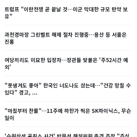
트럼프 "이란전쟁 곧 끝날 것…미군 막대한 규모 탄약 보
유"
과천경마장 그린벨트 해제 절차 진행중…용산 등 서울은
진통
여당끼리도 미묘한 입장차…장관들 맞붙은 '주52시간 예
외'
"못생겨도 좋아" 한국인 너도나도 샀는데…"건강 망칠 수
있다" 경고, ...
"아침부터 찬물"…11주에 하한가 찍은 SK하이닉스, 무슨
일이
'수원삼성 골취소 사건' 박문성 해설위원 충격 주장 "주심