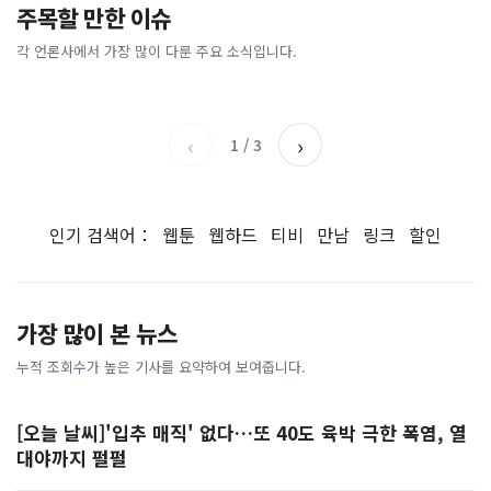
이 대통령 사관학교 통합 발언
"한국 때문에 망했네" 급등해
주목할 만한 이슈
총리 영상에 "대체 뭐냐" 발
'미녀 동반' 40만원 래프팅의
에…“서울대 법대·충암고도
도 아무도 안 산다…코스피 따
칵‥日 배우도 "미친 짓"
실체, 은밀하게…[중국나라]
없애나”
라 출렁이는 日증시
각 언론사에서 가장 많이 다룬 주요 소식입니다.
채널A
아시아경제
MBC
이데일리
‹
›
1
/
3
인기 검색어：
웹툰
웹하드
티비
만남
링크
할인
가장 많이 본 뉴스
누적 조회수가 높은 기사를 요약하여 보여줍니다.
[오늘 날씨]'입추 매직' 없다…또 40도 육박 극한 폭염, 열
대야까지 펄펄