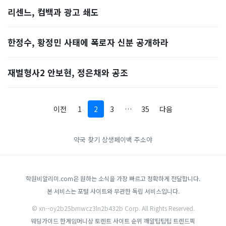
리센느, 컴백과 광고 쇄도
한정수, 황정민 사태에 폭로자 신분 공개하라
재벌형사2 안보현, 정은채와 공조
이전
1
2
3
…
35
다음
약국 찾기
상생페이백
주소야
학원비알리미.com은 원하는 소식을 가장 빠르고 정확하게 전달합니다.
본 서비스는 포털 사이트와 무관한 독립 서비스입니다.
© xn--oy2b25bmwcz3ln2b432b Corp. All Rights Reserved.
웨딩가이드
한게임머니상
토렌트 사이트 순위
깨알팁팁팁
트렌드픽