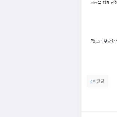
급금을 쉽게 신
꼭! 초과부담한
이전글