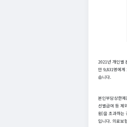
2021년 개인별
만 9,831명에게
습니다.
본인부담상한제는
선별급여 등 제외
원)을 초과하는
입니다. 의료보험