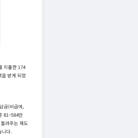
 지출한 174
혜택을 받게 되었
담금(비급여,
81~584만
 돌려주는 제도
습니다.