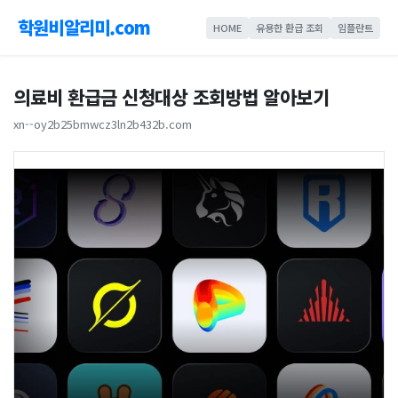
학원비알리미.com
HOME
유용한 환급 조회
임플란트
의료비 환급금 신청대상 조회방법 알아보기
xn--oy2b25bmwcz3ln2b432b.com