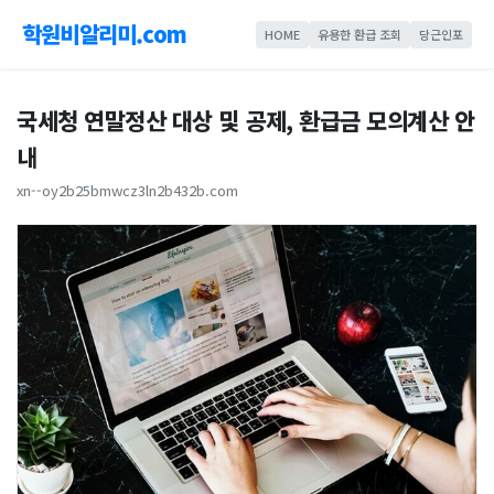
학원비알리미.com
HOME
유용한 환급 조회
당근인포
국세청 연말정산 대상 및 공제, 환급금 모의계산 안
내
xn--oy2b25bmwcz3ln2b432b.com