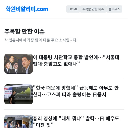
학원비알리미.com
HOME
주목할 만한 이슈
플로우스
주목할 만한 이슈
각 언론사에서 가장 많이 다룬 주요 소식입니다.
이 대통령 사관학교 통합 발언에…“서울대
법대·충암고도 없애나”
"한국 때문에 망했네" 급등해도 아무도 안
산다…코스피 따라 출렁이는 日증시
총리 영상에 "대체 뭐냐" 발칵‥日 배우도
"미친 짓"