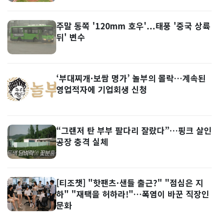
주말 동쪽 '120mm 호우'...태풍 '중국 상륙
뒤' 변수
‘부대찌개·보쌈 명가’ 놀부의 몰락…계속된
영업적자에 기업회생 신청
“그랜저 탄 부부 팔다리 잘랐다”…핑크 살인
공장 충격 실체
[티조챗] "핫팬츠·샌들 출근?" "점심은 지
하" "재택을 허하라!"…폭염이 바꾼 직장인
문화