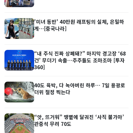
'미녀 동반' 40만원 래프팅의 실체, 은밀하
게…[중국나라]
“내 주식 진짜 상폐돼?” 마지막 경고장 ‘68
건’ 무더기 속출…주주들도 조마조마 [투자
360]
40도 육박, 다 녹아버린 하루… 7일 용광로
더위 절정 찍는다
“앗, 뜨거워” 땡볕에 달궈진 ‘사직 불가마’
관중석 무려 70도