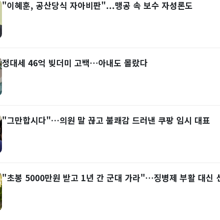
"이혜훈, 공산당식 자아비판"...맹공 속 보수 자성론도
정대세 46억 빚더미 고백…아내도 몰랐다
"그만합시다"…의원 말 끊고 불쾌감 드러낸 쿠팡 임시 대표
"초봉 5000만원 받고 1년 간 군대 가라"…징병제 부활 대신 