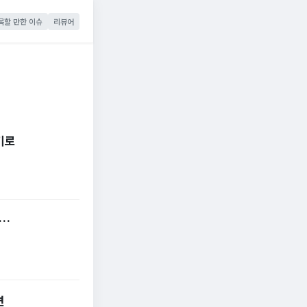
목할 만한 이슈
리뷰어
키로
 …
면