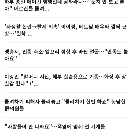
하루 종일 에어컨 빵빵한데 공짜라니…"눈치 안 보고 좋
아" 어르신들 몰려...
'사생활 논란→탈세 의혹' 이이경, 베트남 배우와 깜짝 근
황…'밀착 ...
맹승지, 인중 축소·입꼬리 성형 후 바뀐 얼굴…"만족도 높
아요"
이광민 "할머니 시신, 해부 실습용으로 기증…화장 후 상
실감 컸다" ('...
돌려차기 피해자 불러놓고 "돌려차기 한번 하죠" 농담한
野의원들
"사람들이 안 나와요"…폭염에 멈춰 선 가게들