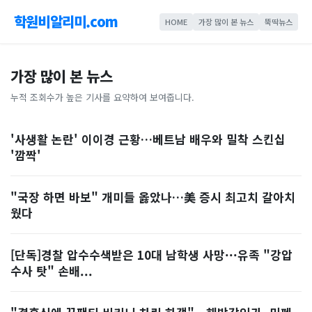
학원비알리미.com
HOME
가장 많이 본 뉴스
뚝딱뉴스
가장 많이 본 뉴스
누적 조회수가 높은 기사를 요약하여 보여줍니다.
'사생활 논란' 이이경 근황…베트남 배우와 밀착 스킨십
'깜짝'
"국장 하면 바보" 개미들 옳았나…美 증시 최고치 갈아치
웠다
[단독]경찰 압수수색받은 10대 남학생 사망···유족 "강압
수사 탓" 손배...