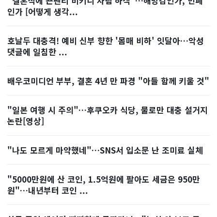
"결혼식에 끈팬티 비키니 차림 하객"…해방감인가, 민폐
인가 [어떻게 생각...
호날두 대충격! 예비 신부 향한 '몸매 비하' 잇달아…악성
댓글에 일침한 ...
배우코미디언 부부, 결혼 4년 만 파경 "아들 함께 키울 것"
"일본 여행 시 주의"…후쿠오카 식당, 물로만 대충 설거지
논란[영상]
"나도 모르게 마약했네"…SNS서 입소문 난 조미료 실체
"5000만원에 산 코인, 1.5억원에 팔아도 세금은 950만
원"…내년부터 코인 ...