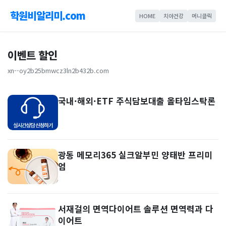
학원비알리미.com
HOME
치아건강
머니클릭
이벤트 할인
xn--oy2b25bmwcz3ln2b432b.com
국내·해외·ETF 주식담보대출 올타임스탁론
광동 메모리365 실크알부민 양태반 프리미
엄
서재걸의 면역다이어트 솔루션 면역력과 다
이어트