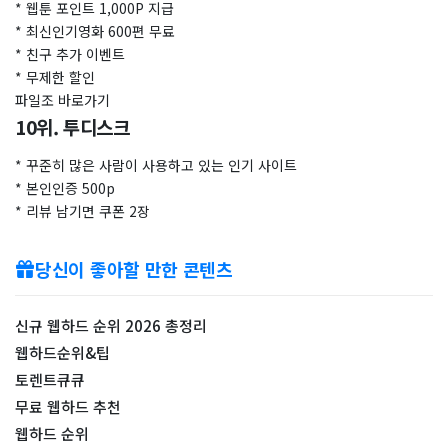
* 웹툰 포인트 1,000P 지급
* 최신인기영화 600편 무료
* 친구 추가 이벤트
* 무제한 할인
파일조 바로가기
10위. 투디스크
* 꾸준히 많은 사람이 사용하고 있는 인기 사이트
* 본인인증 500p
* 리뷰 남기면 쿠폰 2장
당신이 좋아할 만한 콘텐츠
신규 웹하드 순위 2026 총정리
웹하드순위&팁
토렌트큐큐
무료 웹하드 추천
웹하드 순위