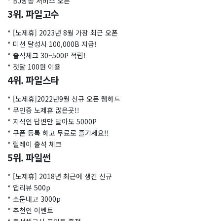
* BJ방송 서비스 오픈
3위. 파일고수
* [노제휴] 2023년 8월 가장 최근 오폰
* 미션 달성시 100,000B 지급!
* 출석체크 30~500P 적립!
* 첫달 100원 이용
4위. 파일스타
* [노제휴]2022년9월 신규 오픈 웹하드
* 무인증 노제휴 많은곳!!
* 지식인 답변만 달아도 5000P
* 쿠폰 등록 하고 무료로 즐기세요!!
* 릴레이 출석 체크
5위. 파일썬
* [노제휴] 2018년 최근에 생긴 신규
* 앱리뷰 500p
* 소문내고 3000p
* 추천인 이벤트