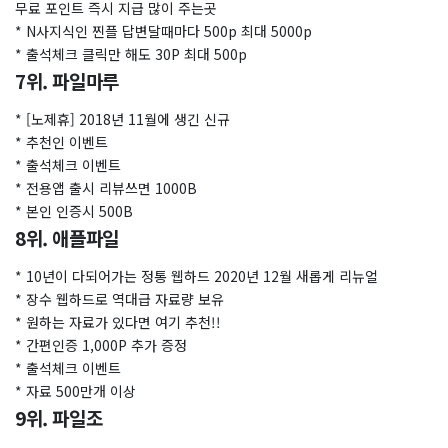
무료 포인트 즉시 지급 많이 주는곳
* N사지식인 찐플 답변달때마다 500p 최대 5000p
* 출석체크 클릭만 해도 30P 최대 500p
7위. 파일마루
* [노제휴] 2018년 11월에 생긴 신규
* 추천인 이벤트
* 출석체크 이벤트
* 전용앱 출시 리뷰쓰면 1000B
* 본인 인증시 500B
8위. 애플파일
* 10년이 다되어가는 정통 웹하드 2020년 12월 새롭게 리뉴얼
* 장수 웹하드로 역대급 자료량 보유
* 원하는 자료가 있다면 여기 추천!!
* 간편인증 1,000P 추가 증정
* 출석체크 이벤트
* 자료 500만개 이상
9위. 파일조