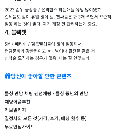
2023 순위 급상승 / 온리팬스 하는애들 유입 많이됐고
걸레들도 같이 유입 많이 됌. 챗싸들은 2~3개 쓰면서 꾸준히
활동 하는 것이 좋다. 자기 계정 잘 관리하는게 중요.
4. 블랙챗
SM / 페티쉬 / 펨돔멜섭들이 많이 활동해서
팬덤문화가 강한편이고 ㅊㄷ남이나 관전플 같은 거
선착순 모집하는 경우가 많음. 나는 잘 안맞드라.
당신이 좋아할 만한 콘텐츠
돌싱 만남 채팅 랜덤채팅 - 돌싱 중년의 만남
채팅어플추천
러브빌리지
결정사의 모든 것(가격, 후기, 매칭 횟수 등)
무료만남사이트