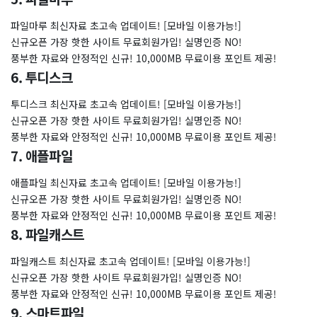
파일마루 최신자료 초고속 업데이트! [모바일 이용가능!]
신규오픈 가장 핫한 사이트 무료회원가입! 실명인증 NO!
풍부한 자료와 안정적인 신규! 10,000MB 무료이용 포인트 제공!
6. 투디스크
투디스크 최신자료 초고속 업데이트! [모바일 이용가능!]
신규오픈 가장 핫한 사이트 무료회원가입! 실명인증 NO!
풍부한 자료와 안정적인 신규! 10,000MB 무료이용 포인트 제공!
7. 애플파일
애플파일 최신자료 초고속 업데이트! [모바일 이용가능!]
신규오픈 가장 핫한 사이트 무료회원가입! 실명인증 NO!
풍부한 자료와 안정적인 신규! 10,000MB 무료이용 포인트 제공!
8. 파일캐스트
파일캐스트 최신자료 초고속 업데이트! [모바일 이용가능!]
신규오픈 가장 핫한 사이트 무료회원가입! 실명인증 NO!
풍부한 자료와 안정적인 신규! 10,000MB 무료이용 포인트 제공!
9. 스마트파일