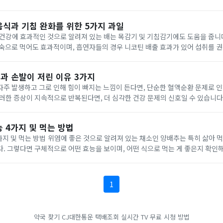
드를 읽고, 특정 뷰어 프로그램을 통해 영상을 재생할 수 있습니다....
음식과 기침 완화를 위한 5가지 과일
건강에 효과적인 것으로 알려져 있는 배는 목감기 및 기침감기에도 도움을 줍니다
숙으로 먹어도 효과적이며, 흡연자들의 경우 니코틴 배출 효과가 있어 섭취를 권장합니
등) 감귤류 과일에는 비타민 C가 많이 함유되어 있어 항산화 작용을 하며, 기관지 
과 손발이 저린 이유 3가지
주 발생하고 그로 인해 힘이 빠지는 느낌이 든다면, 단순한 혈액순환 문제로 인
러한 증상이 지속적으로 반복된다면, 더 심각한 건강 문제의 신호일 수 있습니다
주된 원인은 무엇인지, 그리고 이를 어떻게 관리해야 하는지 알아보겠습니다. 팔다리 저림증상
 4가지 및 먹는 방법
 있는 채소인 양배추는 특히 삶아 먹으면 더욱 좋은 효능
. 그렇다면 구체적으로 어떤 효능을 보이며, 어떤 식으로 먹는 게 좋은지 확인해 보
양배추 효능 1. 위염과 위궤양에 좋음 삶은 양배...
1
약국 찾기
CJ대한통운 택배조회
실시간 TV 무료 시청 방법