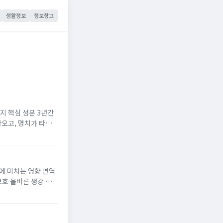
생활정보
정보창고
핵심 성분 3년간
오고, 명치가 타는
마음껏 먹지 못했던 시
에 미치는 영향 면역
보호 올바른 생강 섭
된 최고의 슈퍼푸드입