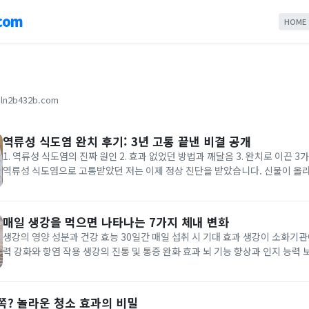
com
HOME
ln2b432b.com
역류성 식도염 완치 후기: 3년 고통 끝낸 비결 공개
1. 역류성 식도염의 진짜 원인 2. 효과 없었던 방법과 깨달음 3. 완치로 이끈 3가지 
역류성 식도염으로 고통받았던 저는 이제 정상 진단을 받았습니다. 신물이 올라
듯한 통증, 목에 걸린 이물감 때문에 잠도 제대로 못 자고, 좋아하는 음식조차 
간들. 그 고통을 겪어본 사람만이 알죠. 병원 약,...
매일 생강을 먹으면 나타나는 7가지 체내 변화
생강의 영양 성분과 건강 효능 30일간 매일 섭취 시 기대 효과 생강이 소화기관
력 강화와 항염 작용 생강의 진통 및 통증 완화 효과 뇌 기능 향상과 인지 능력 
취 방법과 주의사항 생강은 동서양을 막론하고 5,000년 이상 약용으로 사용
니다. 매일 적정량을 섭취할 경우 우리 몸에 놀라운 변화를 일으...
쪽? 놀라운 청소 효과의 비밀