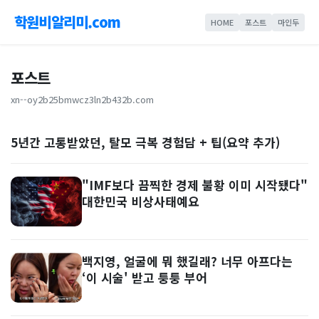
학원비알리미.com
HOME
포스트
마인두
포스트
xn--oy2b25bmwcz3ln2b432b.com
5년간 고통받았던, 탈모 극복 경험담 + 팁(요약 추가)
"IMF보다 끔찍한 경제 불황 이미 시작됐다"
대한민국 비상사태예요
백지영, 얼굴에 뭐 했길래? 너무 아프다는
‘이 시술' 받고 퉁퉁 부어