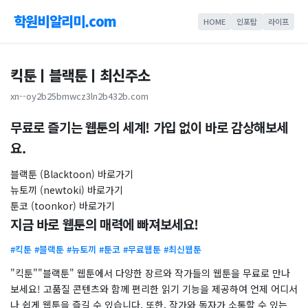
학원비알리미.com
HOME
인포탑
라이프
킥툰ㅣ블랙툰ㅣ최신주소
xn--oy2b25bmwcz3ln2b432b.com
무료로 즐기는 웹툰의 세계! 가입 없이 바로 감상해보세
요.
블랙툰 (Blacktoon) 바로가기
뉴토끼 (newtoki) 바로가기
툰코 (toonkor) 바로가기
지금 바로 웹툰의 매력에 빠져보세요!
#킥툰 #블랙툰 #뉴토끼 #툰코 #무료웹툰 #최신웹툰
"킥툰""블랙툰" 웹툰에서 다양한 장르와 작가들의 웹툰을 무료로 만나
보세요! 고품질 콘텐츠와 함께 편리한 읽기 기능을 제공하여 언제 어디서
나 쉽게 웹툰을 즐길 수 있습니다. 또한, 작가와 독자가 소통할 수 있는