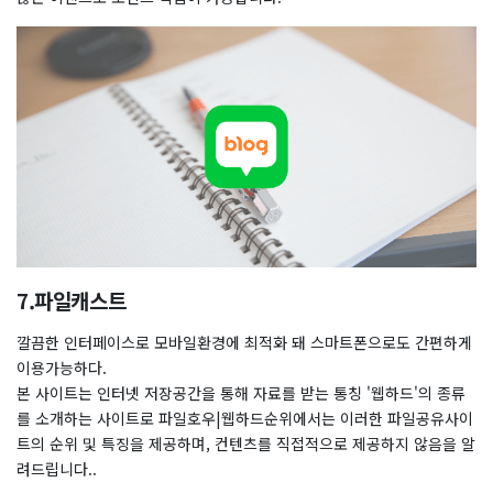
7.파일캐스트
깔끔한 인터페이스로 모바일환경에 최적화 돼 스마트폰으로도 간편하게
이용가능하다.
본 사이트는 인터넷 저장공간을 통해 자료를 받는 통칭 '웹하드'의 종류
를 소개하는 사이트로 파일호우|웹하드순위에서는 이러한 파일공유사이
트의 순위 및 특징을 제공하며, 컨텐츠를 직접적으로 제공하지 않음을 알
려드립니다..