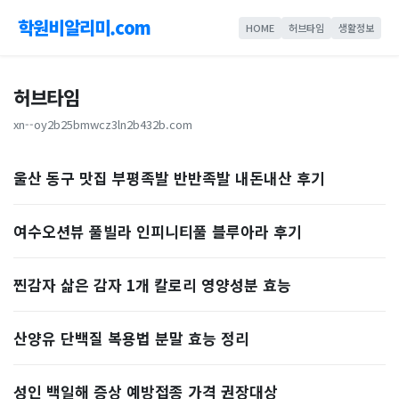
학원비알리미.com
HOME
허브타임
생활정보
허브타임
xn--oy2b25bmwcz3ln2b432b.com
울산 동구 맛집 부평족발 반반족발 내돈내산 후기
여수오션뷰 풀빌라 인피니티풀 블루아라 후기
찐감자 삶은 감자 1개 칼로리 영양성분 효능
산양유 단백질 복용법 분말 효능 정리
성인 백일해 증상 예방접종 가격 권장대상