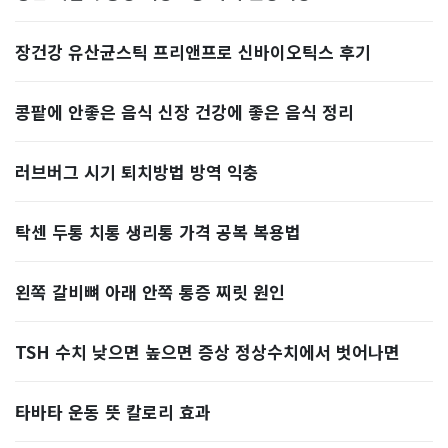
장건강 유산균스틱 프리앤프로 신바이오틱스 후기
콩팥에 안좋은 음식 신장 건강에 좋은 음식 정리
러브버그 시기 퇴치방법 방역 익충
탁센 두통 치통 생리통 가격 공복 복용법
왼쪽 갈비뼈 아래 안쪽 통증 찌릿 원인
TSH 수치 낮으면 높으면 증상 정상수치에서 벗어나면
타바타 운동 뜻 칼로리 효과