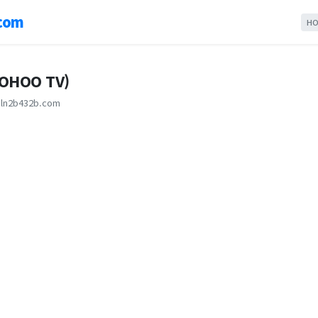
com
HO
HOO TV)
ln2b432b.com