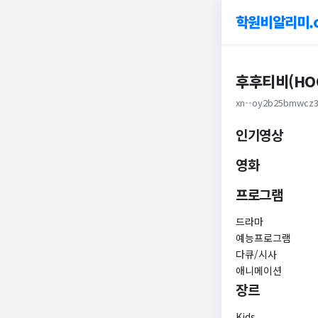
학원비알리미.
후후티비(HOO
xn--oy2b25bmwcz3
인기영상
영화
프로그램
드라마
예능프로그램
다큐/시사
애니메이션
장르
Kids