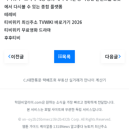
에서 다시볼 수 있는 종합 플랫폼
테레비
티비위키 최신주소 TVWIKI 바로가기 2026
티비위키 무료영화 드라마
후후티비
이전글
목록
다음글
CJ대한통운 택배조회
부동산 실거래가
만나이 계산기
학원비알리미.com은 원하는 소식을 가장 빠르고 정확하게 전달합니다.
본 서비스는 포털 사이트와 무관한 독립 서비스입니다.
© xn--oy2b25bmwcz3ln2b432b Corp. All Rights Reserved.
웹툰 가이드
케이알좀
1318News
알고좋다
뉴토끼 최신주소