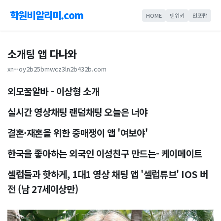
학원비알리미.com
HOME
맨위키
인포탑
소개팅 앱 다나와
xn--oy2b25bmwcz3ln2b432b.com
외모꿀알바 - 이상형 소개
실시간 영상채팅 랜덤채팅 오늘은 너야
결혼·재혼을 위한 중매쟁이 앱 '여보야'
한국을 좋아하는 외국인 이성친구 만드는- 케이메이트
셀럽들과 핫하게, 1대1 영상 채팅 앱 '셀럽튜브' IOS 버
전 (남 27세이상만)