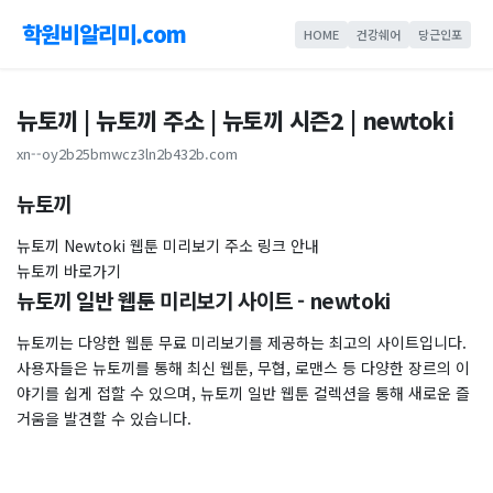
학원비알리미.com
HOME
건강쉐어
당근인포
뉴토끼 | 뉴토끼 주소 | 뉴토끼 시즌2 | newtoki
xn--oy2b25bmwcz3ln2b432b.com
뉴토끼
뉴토끼 Newtoki 웹툰 미리보기 주소 링크 안내
뉴토끼 바로가기
뉴토끼 일반 웹툰 미리보기 사이트 - newtoki
뉴토끼는 다양한 웹툰 무료 미리보기를 제공하는 최고의 사이트입니다.
사용자들은 뉴토끼를 통해 최신 웹툰, 무협, 로맨스 등 다양한 장르의 이
야기를 쉽게 접할 수 있으며, 뉴토끼 일반 웹툰 컬렉션을 통해 새로운 즐
거움을 발견할 수 있습니다.