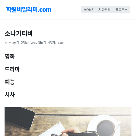
학원비알리미.com
HOME
치아건강
플로우스
소나기티비
xn--oy2b25bmwcz3ln2b432b.com
영화
드라마
예능
시사