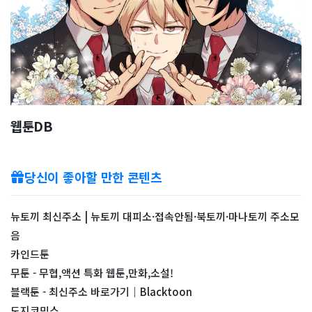
웹툰DB
당신이 좋아할 만한 콘텐츠
뉴토끼 최신주소 | 뉴토끼 대피소·접속안됨·북토끼·마나토끼 주소모
음
카인드툰
무툰 - 무협,액션 특화 웹툰,만화,소설!
블랙툰 - 최신주소 바로가기｜Blacktoon
도지코믹스