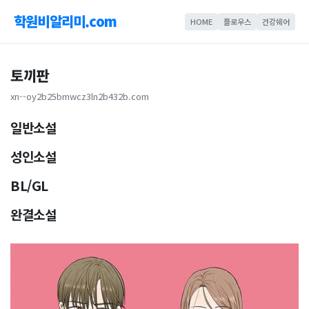
학원비알리미.com
HOME
플로우스
건강쉐어
토끼판
xn--oy2b25bmwcz3ln2b432b.com
일반소설
성인소설
BL/GL
완결소설